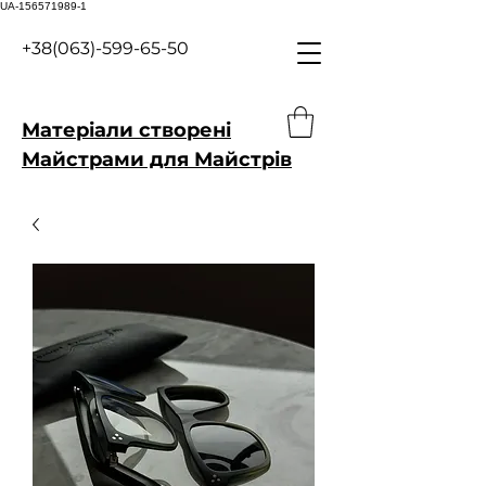
UA-156571989-1
+38(063)-599-65-50
Матеріали створені
Майстрами для Майстрів