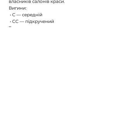
власників салонів краси.
Вигини:
• С — середній
• СС — підкручений
Товщини:
• 0,07 мм
Обʼєми:
• 5D
Довжини:
• Від 6 мм до 14 мм.
Упаковка і Комплектація
Окремі довжини:
• Планшетка має 16 ліній.
• Кількість пучків: 480 пучків для
5D.
Оптові ціни за запитом!