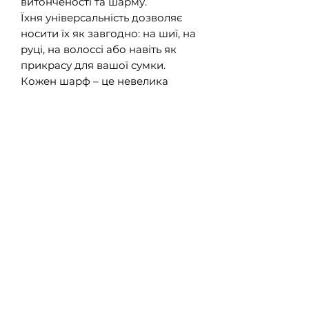
витонченості та шарму.
Їхня універсальність дозволяє
носити їх як завгодно: на шиї, на
руці, на волоссі або навіть як
прикрасу для вашої сумки.
Кожен шарф – це невелика
деталь, яка може кардинально
змінити ваш образ.
Додайте акцент, підкресліть
свою індивідуальність
та будьте в центрі уваги завдяки
цьому елегантному аксесуару!
+38(063)-599-65-50
вулиця Срібнокільська 22, Дарницький
район, Київ