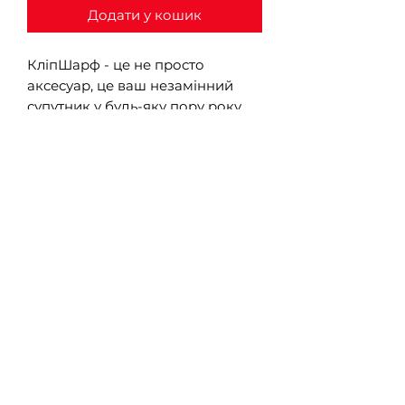
Додати у кошик
КліпШарф - це не просто
аксесуар, це ваш незамінний
супутник у будь-яку пору року.
Завдяки магнітним застібкам,
він легко фіксується на шиї або
голові, забезпечуючи вам
максимальний комфорт і стиль
без зайвих зусиль.
+38(063)-599-65-50
вулиця Срібнокільська 22, Дарницький
район, Київ